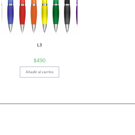
L3
$
490
Añadir al carrito