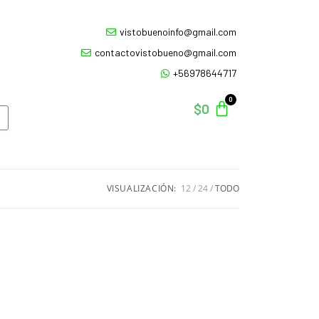
vistobuenoinfo@gmail.com
contactovistobueno@gmail.com
+56978644717
$
0
VISUALIZACIÓN:
12
24
TODO