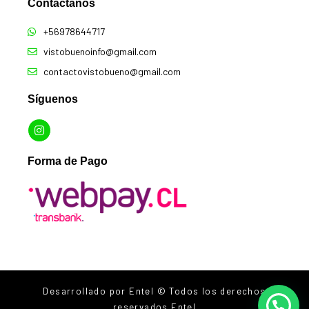
Contáctanos​
+56978644717
vistobuenoinfo@gmail.com
contactovistobueno@gmail.com
Síguenos
Forma de Pago
Desarrollado por Entel © Todos los derechos
reservados Entel