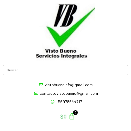
vistobuenoinfo@gmail.com
contactovistobueno@gmail.com
+56978644717
$
0