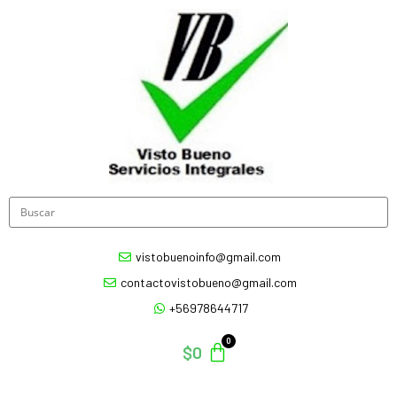
vistobuenoinfo@gmail.com
contactovistobueno@gmail.com
+56978644717
$
0