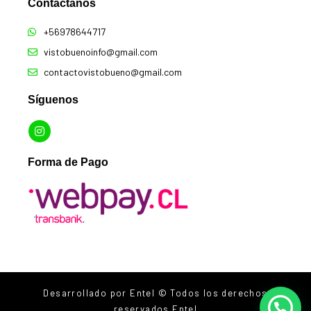
Contáctanos​
+56978644717
vistobuenoinfo@gmail.com
contactovistobueno@gmail.com
Síguenos
Forma de Pago
Desarrollado por Entel © Todos los derechos
reservados Entel