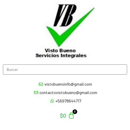
vistobuenoinfo@gmail.com
contactovistobueno@gmail.com
+56978644717
$
0