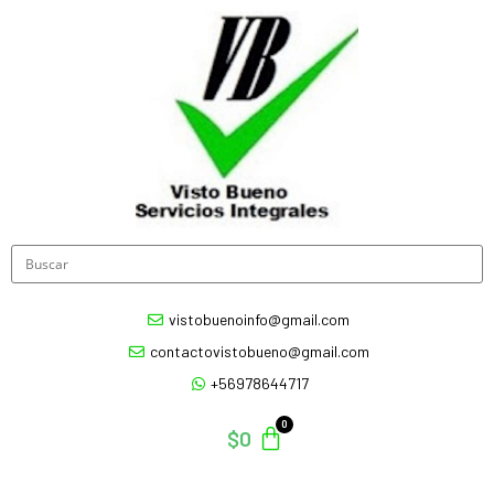
vistobuenoinfo@gmail.com
contactovistobueno@gmail.com
+56978644717
$
0