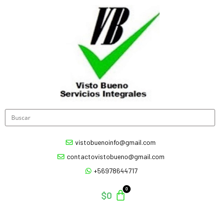
vistobuenoinfo@gmail.com
contactovistobueno@gmail.com
+56978644717
$
0