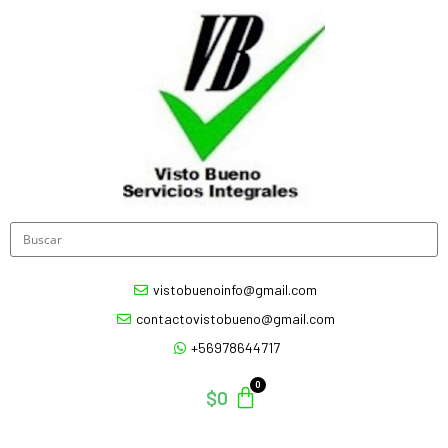
vistobuenoinfo@gmail.com
contactovistobueno@gmail.com
+56978644717
$
0