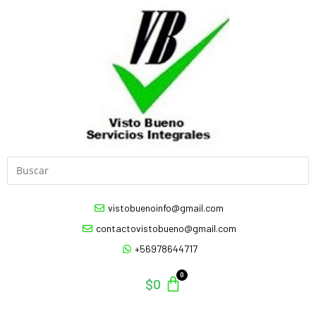
vistobuenoinfo@gmail.com
contactovistobueno@gmail.com
+56978644717
$
0