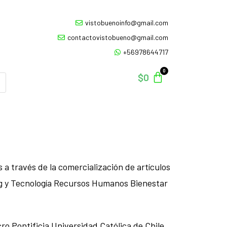
vistobuenoinfo@gmail.com
contactovistobueno@gmail.com
+56978644717
$
0
 través de la comercialización de artículos
ing y Tecnología Recursos Humanos Bienestar
o Pontificia Universidad Católica de Chile