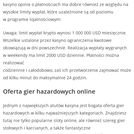
kasyno opinie o płatnościach ma dobre również ze względu na
wysokie limity wypłat, które uzależnione są od poziomu
w programie lojalnościowym:
Uwaga: limit wypłat krypto wynosi 1 000 000 USD miesięcznie.
Wszelkie ustalone przez kasyno ograniczenia kwotowe
obowiązują w dni powszechnie. Realizacja wypłaty wygranych
w weekendy ma limit 2000 USD dziennie. Płatności można
realizować
codziennie i całodobowo, zaś ich przetworzenie zajmować może
od kilku minut do maksymalnie 24 godzin.
Oferta gier hazardowych online
Jednym z największych atutów kasyna jest bogata oferta gier
hazardowych w kilku najważniejszych kategoriach. Znajdziesz
tutaj nie tylko popularne sloty online, ale również szereg gier
stołowych i karcianych, a także fantastyczne