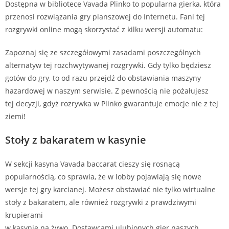
Dostępna w bibliotece Vavada Plinko to popularna gierka, która
przenosi rozwiązania gry planszowej do Internetu. Fani tej
rozgrywki online mogą skorzystać z kilku wersji automatu:
Zapoznaj się ze szczegółowymi zasadami poszczególnych
alternatyw tej rozchwytywanej rozgrywki. Gdy tylko będziesz
gotów do gry, to od razu przejdź do obstawiania maszyny
hazardowej w naszym serwisie. Z pewnością nie pożałujesz
tej decyzji, gdyż rozrywka w Plinko gwarantuje emocje nie z tej
ziemi!
Stoły z bakaratem w kasynie
W sekcji kasyna Vavada baccarat cieszy się rosnącą
popularnością, co sprawia, że w lobby pojawiają się nowe
wersje tej gry karcianej. Możesz obstawiać nie tylko wirtualne
stoły z bakaratem, ale również rozgrywki z prawdziwymi
krupierami
w kasynie na żywo. Dostawcami ulubionych gier naszych