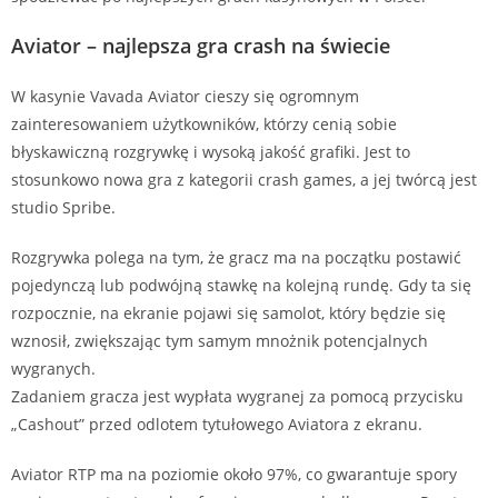
Aviator – najlepsza gra crash na świecie
W kasynie Vavada Aviator cieszy się ogromnym
zainteresowaniem użytkowników, którzy cenią sobie
błyskawiczną rozgrywkę i wysoką jakość grafiki. Jest to
stosunkowo nowa gra z kategorii crash games, a jej twórcą jest
studio Spribe.
Rozgrywka polega na tym, że gracz ma na początku postawić
pojedynczą lub podwójną stawkę na kolejną rundę. Gdy ta się
rozpocznie, na ekranie pojawi się samolot, który będzie się
wznosił, zwiększając tym samym mnożnik potencjalnych
wygranych.
Zadaniem gracza jest wypłata wygranej za pomocą przycisku
„Cashout” przed odlotem tytułowego Aviatora z ekranu.
Aviator RTP ma na poziomie około 97%, co gwarantuje spory