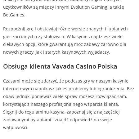
użytkowników są między innymi Evolution Gaming, a także
BetGames.
Rozpocznij grę i obstawiaj różne wersje znanych i lubianych
gier karcianych czy stołowych. W kasynie znajdziesz wiele
ciekawych opcji, które gwarantują moc zabawy zarówno dla
nowych graczy, jak i starych kasynowych wyjadaczy.
Obsługa klienta Vavada Casino Polska
Czasami może się zdarzyć, że podczas gry w naszym kasynie
internetowym napotkasz jakieś problemy lub ograniczenia. Bez
obaw jednak, ponieważ wiele spraw możesz rozwiązać sam,
korzystając z naszego profesjonalnego wsparcia klienta.
Sięgnij do regulaminu kasyna, zapoznaj się z najczęściej
zadawanymi pytaniami i znajdź odpowiedź na swoje
wątpliwości.