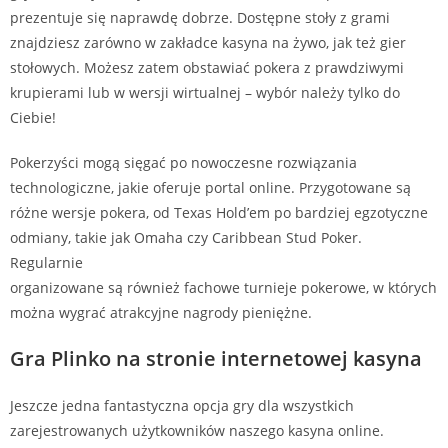
prezentuje się naprawdę dobrze. Dostępne stoły z grami
znajdziesz zarówno w zakładce kasyna na żywo, jak też gier
stołowych. Możesz zatem obstawiać pokera z prawdziwymi
krupierami lub w wersji wirtualnej – wybór należy tylko do
Ciebie!
Pokerzyści mogą sięgać po nowoczesne rozwiązania
technologiczne, jakie oferuje portal online. Przygotowane są
różne wersje pokera, od Texas Hold’em po bardziej egzotyczne
odmiany, takie jak Omaha czy Caribbean Stud Poker.
Regularnie
organizowane są również fachowe turnieje pokerowe, w których
można wygrać atrakcyjne nagrody pieniężne.
Gra Plinko na stronie internetowej kasyna
Jeszcze jedna fantastyczna opcja gry dla wszystkich
zarejestrowanych użytkowników naszego kasyna online.