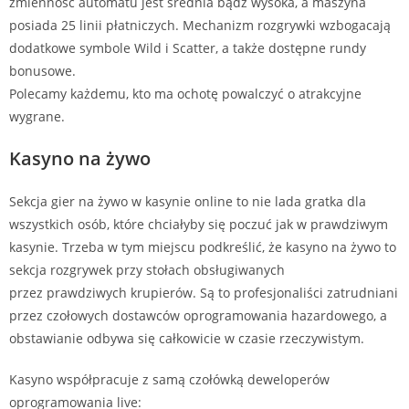
zmienność automatu jest średnia bądź wysoka, a maszyna
posiada 25 linii płatniczych. Mechanizm rozgrywki wzbogacają
dodatkowe symbole Wild i Scatter, a także dostępne rundy
bonusowe.
Polecamy każdemu, kto ma ochotę powalczyć o atrakcyjne
wygrane.
Kasyno na żywo
Sekcja gier na żywo w kasynie online to nie lada gratka dla
wszystkich osób, które chciałyby się poczuć jak w prawdziwym
kasynie. Trzeba w tym miejscu podkreślić, że kasyno na żywo to
sekcja rozgrywek przy stołach obsługiwanych
przez prawdziwych krupierów. Są to profesjonaliści zatrudniani
przez czołowych dostawców oprogramowania hazardowego, a
obstawianie odbywa się całkowicie w czasie rzeczywistym.
Kasyno współpracuje z samą czołówką deweloperów
oprogramowania live: