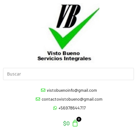
vistobuenoinfo@gmail.com
contactovistobueno@gmail.com
+56978644717
$
0