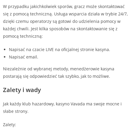
W przypadku jakichkolwiek sporów, gracz może skontaktować
się z pomocą techniczną. Usługa wsparcia działa w trybie 24/7,
dzięki czemu operatorzy są gotowi do udzielenia pomocy w
każdej chwili. Jest kilka sposobów na skontaktowanie się z
pomocą techniczną:
Napisać na czacie LIVE na oficjalnej stronie kasyna.
Napisać email.
Niezależnie od wybranej metody, menedżerowie kasyna
postarają się odpowiedzieć tak szybko, jak to możliwe.
Zalety i wady
Jak każdy klub hazardowy, kasyno Vavada ma swoje mocne i
słabe strony.
Zalety: