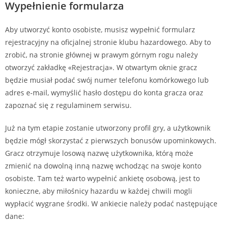
Wypełnienie formularza
Aby utworzyć konto osobiste, musisz wypełnić formularz
rejestracyjny na oficjalnej stronie klubu hazardowego. Aby to
zrobić, na stronie głównej w prawym górnym rogu należy
otworzyć zakładkę «Rejestracja». W otwartym oknie gracz
będzie musiał podać swój numer telefonu komórkowego lub
adres e-mail, wymyślić hasło dostępu do konta gracza oraz
zapoznać się z regulaminem serwisu.
Już na tym etapie zostanie utworzony profil gry, a użytkownik
będzie mógł skorzystać z pierwszych bonusów upominkowych.
Gracz otrzymuje losową nazwę użytkownika, którą może
zmienić na dowolną inną nazwę wchodząc na swoje konto
osobiste. Tam też warto wypełnić ankietę osobową, jest to
konieczne, aby miłośnicy hazardu w każdej chwili mogli
wypłacić wygrane środki. W ankiecie należy podać następujące
dane: