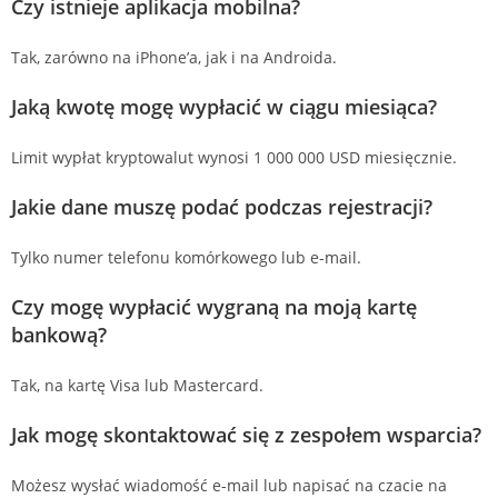
Czy istnieje aplikacja mobilna?
Tak, zarówno na iPhone’a, jak i na Androida.
Jaką kwotę mogę wypłacić w ciągu miesiąca?
Limit wypłat kryptowalut wynosi 1 000 000 USD miesięcznie.
Jakie dane muszę podać podczas rejestracji?
Tylko numer telefonu komórkowego lub e-mail.
Czy mogę wypłacić wygraną na moją kartę
bankową?
Tak, na kartę Visa lub Mastercard.
Jak mogę skontaktować się z zespołem wsparcia?
Możesz wysłać wiadomość e-mail lub napisać na czacie na