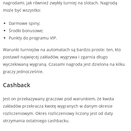
nagrodami, jak również zwykły turniej na slotach. Nagrodą
może być wszystko:
Darmowe spiny;
Środki bonusowe;
Punkty do programu VIP.
Warunki turniejów na automatach są bardzo proste: ten, kto
postawił najwięcej zakładów, wygrywa i zgarnia długo
wyczekiwaną wygraną. Czasami nagroda jest dzielona na kilku
graczy jednocześnie.
Cashback
Jest on przekazywany graczowi pod warunkiem, że kwota
zakładów przekracza kwotę wygranych w danym okresie
rozliczeniowym. Okres rozliczeniowy liczony jest od daty
otrzymania ostatniego cashbacku.