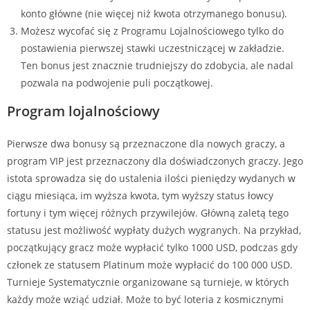
konto główne (nie więcej niż kwota otrzymanego bonusu).
Możesz wycofać się z Programu Lojalnościowego tylko do
postawienia pierwszej stawki uczestniczącej w zakładzie.
Ten bonus jest znacznie trudniejszy do zdobycia, ale nadal
pozwala na podwojenie puli początkowej.
Program lojalnościowy
Pierwsze dwa bonusy są przeznaczone dla nowych graczy, a
program VIP jest przeznaczony dla doświadczonych graczy. Jego
istota sprowadza się do ustalenia ilości pieniędzy wydanych w
ciągu miesiąca, im wyższa kwota, tym wyższy status łowcy
fortuny i tym więcej różnych przywilejów. Główną zaletą tego
statusu jest możliwość wypłaty dużych wygranych. Na przykład,
początkujący gracz może wypłacić tylko 1000 USD, podczas gdy
członek ze statusem Platinum może wypłacić do 100 000 USD.
Turnieje Systematycznie organizowane są turnieje, w których
każdy może wziąć udział. Może to być loteria z kosmicznymi