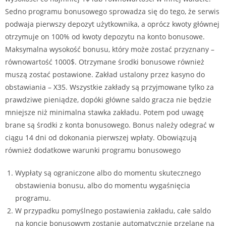
Sedno programu bonusowego sprowadza się do tego, że serwis
podwaja pierwszy depozyt użytkownika, a oprócz kwoty głównej
otrzymuje on 100% od kwoty depozytu na konto bonusowe.
Maksymalna wysokość bonusu, który może zostać przyznany –
równowartość 1000$. Otrzymane środki bonusowe również
muszą zostać postawione. Zakład ustalony przez kasyno do
obstawiania – Х35. Wszystkie zakłady są przyjmowane tylko za
prawdziwe pieniądze, dopóki główne saldo gracza nie będzie
mniejsze niż minimalna stawka zakładu. Potem pod uwagę
brane są środki z konta bonusowego. Bonus należy odegrać w
ciągu 14 dni od dokonania pierwszej wpłaty. Obowiązują
również dodatkowe warunki programu bonusowego
Wypłaty są ograniczone albo do momentu skutecznego
obstawienia bonusu, albo do momentu wygaśnięcia
programu.
W przypadku pomyślnego postawienia zakładu, całe saldo
na koncie bonusowym zostanie automatycznie przelane na