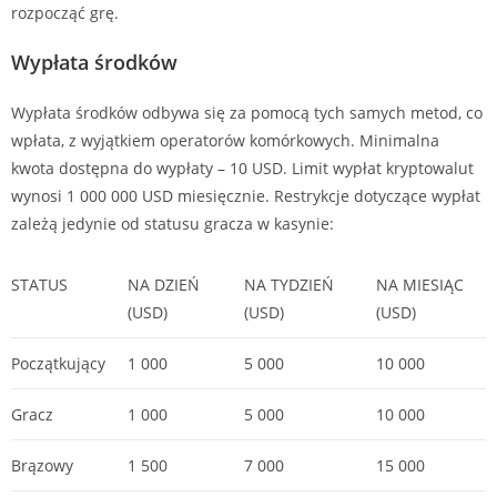
rozpocząć grę.
Wypłata środków
Wypłata środków odbywa się za pomocą tych samych metod, co
wpłata, z wyjątkiem operatorów komórkowych. Minimalna
kwota dostępna do wypłaty – 10 USD. Limit wypłat kryptowalut
wynosi 1 000 000 USD miesięcznie. Restrykcje dotyczące wypłat
zależą jedynie od statusu gracza w kasynie:
STATUS
NA DZIEŃ
NA TYDZIEŃ
NA MIESIĄC
(USD)
(USD)
(USD)
Początkujący
1 000
5 000
10 000
Gracz
1 000
5 000
10 000
Brązowy
1 500
7 000
15 000