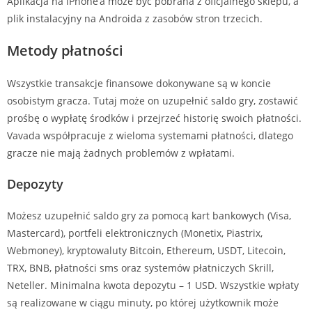
Aplikacja na iPhone’a może być pobrana z oficjalnego sklepu, a
plik instalacyjny na Androida z zasobów stron trzecich.
Metody płatności
Wszystkie transakcje finansowe dokonywane są w koncie
osobistym gracza. Tutaj może on uzupełnić saldo gry, zostawić
prośbę o wypłatę środków i przejrzeć historię swoich płatności.
Vavada współpracuje z wieloma systemami płatności, dlatego
gracze nie mają żadnych problemów z wpłatami.
Depozyty
Możesz uzupełnić saldo gry za pomocą kart bankowych (Visa,
Mastercard), portfeli elektronicznych (Monetix, Piastrix,
Webmoney), kryptowaluty Bitcoin, Ethereum, USDT, Litecoin,
TRX, BNB, płatności sms oraz systemów płatniczych Skrill,
Neteller. Minimalna kwota depozytu – 1 USD. Wszystkie wpłaty
są realizowane w ciągu minuty, po której użytkownik może