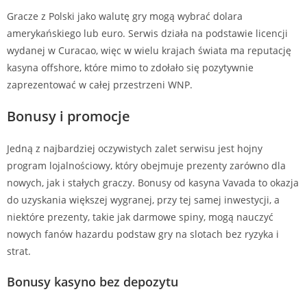
Gracze z Polski jako walutę gry mogą wybrać dolara
amerykańskiego lub euro. Serwis działa na podstawie licencji
wydanej w Curacao, więc w wielu krajach świata ma reputację
kasyna offshore, które mimo to zdołało się pozytywnie
zaprezentować w całej przestrzeni WNP.
Bonusy i promocje
Jedną z najbardziej oczywistych zalet serwisu jest hojny
program lojalnościowy, który obejmuje prezenty zarówno dla
nowych, jak i stałych graczy. Bonusy od kasyna Vavada to okazja
do uzyskania większej wygranej, przy tej samej inwestycji, a
niektóre prezenty, takie jak darmowe spiny, mogą nauczyć
nowych fanów hazardu podstaw gry na slotach bez ryzyka i
strat.
Bonusy kasyno bez depozytu