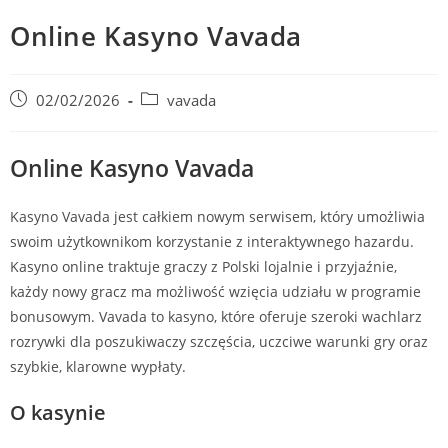
Online Kasyno Vavada
02/02/2026
vavada
Online Kasyno Vavada
Kasyno Vavada jest całkiem nowym serwisem, który umożliwia
swoim użytkownikom korzystanie z interaktywnego hazardu.
Kasyno online traktuje graczy z Polski lojalnie i przyjaźnie,
każdy nowy gracz ma możliwość wzięcia udziału w programie
bonusowym. Vavada to kasyno, które oferuje szeroki wachlarz
rozrywki dla poszukiwaczy szczęścia, uczciwe warunki gry oraz
szybkie, klarowne wypłaty.
O kasynie