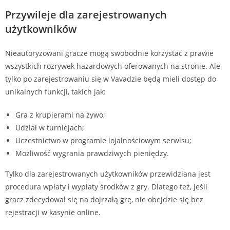
Przywileje dla zarejestrowanych
użytkowników
Nieautoryzowani gracze mogą swobodnie korzystać z prawie
wszystkich rozrywek hazardowych oferowanych na stronie. Ale
tylko po zarejestrowaniu się w Vavadzie będą mieli dostęp do
unikalnych funkcji, takich jak:
Gra z krupierami na żywo;
Udział w turniejach;
Uczestnictwo w programie lojalnościowym serwisu;
Możliwość wygrania prawdziwych pieniędzy.
Tylko dla zarejestrowanych użytkowników przewidziana jest
procedura wpłaty i wypłaty środków z gry. Dlatego też, jeśli
gracz zdecydował się na dojrzałą grę, nie obejdzie się bez
rejestracji w kasynie online.